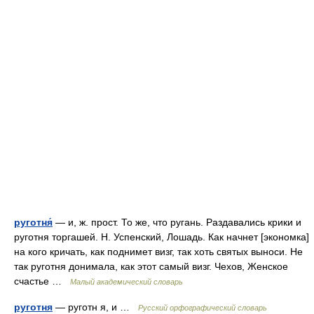
руготня́
— и, ж. прост. То же, что ругань. Раздавались крики и
руготня торгашей. Н. Успенский, Лошадь. Как начнет [экономка]
на кого кричать, как поднимет визг, так хоть святых выноси. Не
так руготня донимала, как этот самый визг. Чехов, Женское
счастье …
Малый академический словарь
руготня
— руготн я, и …
Русский орфографический словарь