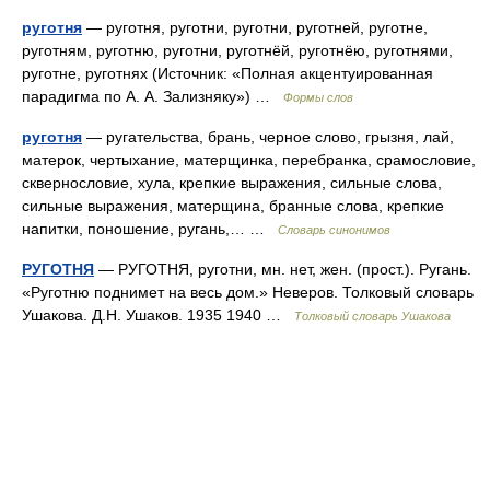
руготня
— руготня, руготни, руготни, руготней, руготне,
руготням, руготню, руготни, руготнёй, руготнёю, руготнями,
руготне, руготнях (Источник: «Полная акцентуированная
парадигма по А. А. Зализняку») …
Формы слов
руготня
— ругательства, брань, черное слово, грызня, лай,
матерок, чертыхание, матерщинка, перебранка, срамословие,
сквернословие, хула, крепкие выражения, сильные слова,
сильные выражения, матерщина, бранные слова, крепкие
напитки, поношение, ругань,… …
Словарь синонимов
РУГОТНЯ
— РУГОТНЯ, руготни, мн. нет, жен. (прост.). Ругань.
«Руготню поднимет на весь дом.» Неверов. Толковый словарь
Ушакова. Д.Н. Ушаков. 1935 1940 …
Толковый словарь Ушакова