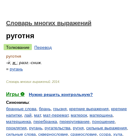
Словарь многих выражений
руготня
Толкование
Перевод
руготня
-и́;
ж.
;
разг.-сниж.
=
ругань
Словарь многих выражений
.
2014
.
Игры ⚽
Нужно решить контрольную?
Синонимы
:
бранные слова
,
брань
,
грызня
,
крепкие выражения
,
крепкие
напитки
,
лай
,
мат
,
мат-перемат
,
матерок
,
матерщина
,
матерщинка
,
перебранка
,
переругивание
,
поношение
,
проклятия
,
ругань
,
ругательства
,
ругня
,
сильные выражения
,
сильные слова
,
сквернословие
,
срамословие
,
ссора
,
хула
,