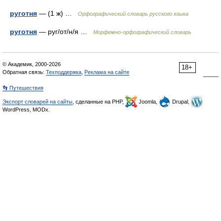
руготня
— (1 ж) …
Орфографический словарь русского языка
руготня
— руг/от/н/я …
Морфемно-орфографический словарь
© Академик, 2000-2026
18+
Обратная связь:
Техподдержка
,
Реклама на сайте
👣 Путешествия
Экспорт словарей на сайты
, сделанные на PHP,
Joomla,
Drupal,
WordPress, MODx.